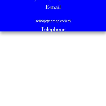
E-mail
semap@semap.com.tn
Téléphone
(+216) 71 82 27 33 / (+216) 71 82 27 77